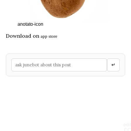
anotato-icon
Download on
app store
↵
edit
CC